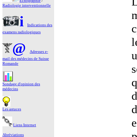
L
Echographie
/
Radiologie interventionnelle
m
i
c
Indications des
examens radiologiques
l
@
u
Adresses e-
mail des médecins de Suisse
Romande
s
q
Sondage d'opinion des
médecins
d
d
Les astuces
e
Liens Internet
p
Abréviations