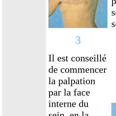
p
s
s
3
Il est conseillé
de commencer
la palpation
par la face
interne du
sein, en la