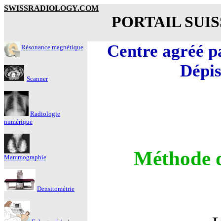
SWISSRADIOLOGY.COM
PORTAIL SUI
Centre agréé p
Résonance magnétique
Dépis
Scanner
Radiologie
numérique
Méthode d
Mammographie
Densitométrie