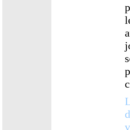
p
l
a
j
s
p
c
L
d
v