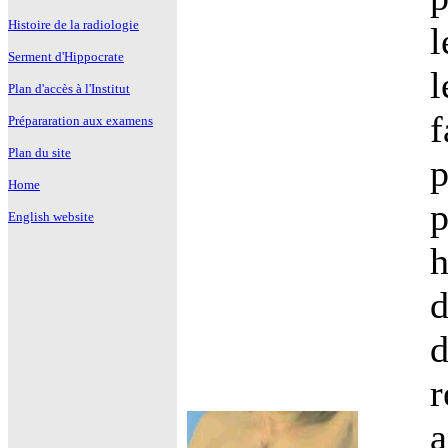
Histoire de la radiologie
l
Serment d'Hippocrate
l
Plan d'accès à l'Institut
f
Prépararation aux examens
Plan du site
p
Home
p
English website
h
d
d
r
a