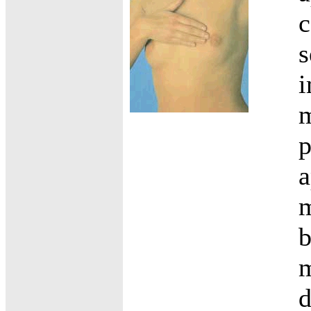
c
s
i
m
p
a
m
b
m
d