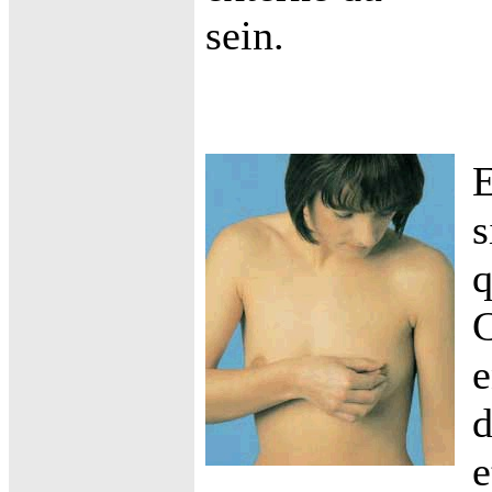
sein.
E
s
q
C
e
d
e