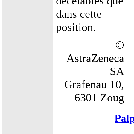
décelables que
dans cette
position.
©
AstraZeneca
SA
Grafenau 10,
6301 Zoug
Palp